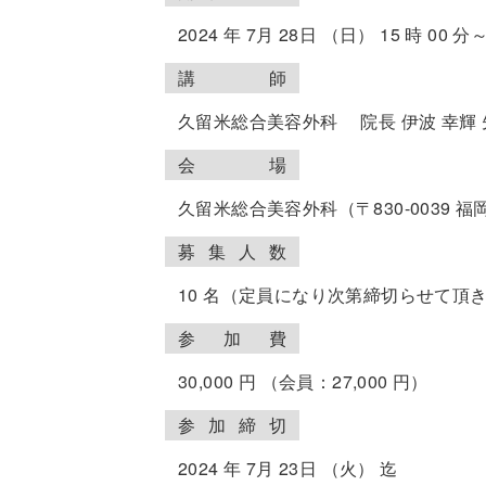
2024 年 7月 28日 （日） 15 時 00 分～
講
師
久留米総合美容外科 院長 伊波 幸輝 
会
場
久留米総合美容外科（〒830-0039 福岡
募
集
人
数
10 名（定員になり次第締切らせて頂
参
加
費
30,000 円 （会員：27,000 円）
参
加
締
切
2024 年 7月 23日 （火） 迄