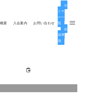
セ
ミナ
ー一
概要
入会案内
お問い合わせ
覧
会
員専
用