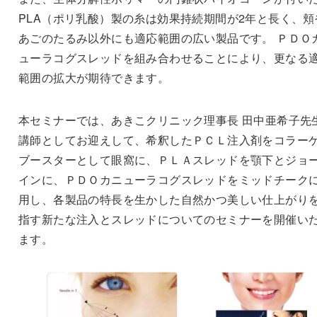
PLA（ポリ乳酸）製の糸は効果持続期間が2年と長く、頬
あごのたるみ以外にも適応範囲の広い製品です。 ＰＤＯ
ューラコグスレッドを組み合わせることにより、更なる
範囲の拡大が期待できます。
本セミナーでは、あきこクリニック理事長 田中亜希子先
講師としてお迎えして、希釈したＰＣＬ注入剤をコラー
ブースターとして眼窩に、ＰＬＡスレッドを顎下とジョ
インに、ＰＤＯカニューラコグスレッドをミッドチーク
用し、各製品の特長を生かした自然かつ美しい仕上がり
指す新たな注入とスレッドについてのセミナーを開催い
ます。