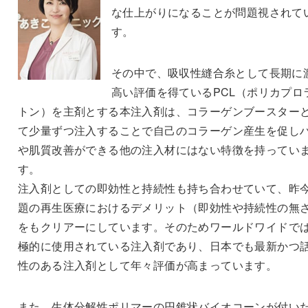
な仕上がりになることが問題視されて
す。
その中で、吸収性縫合糸として長期に
高い評価を得ているPCL（ポリカプロ
トン）を主剤とする本注入剤は、コラーゲンブースター
て少量ずつ注入することで自己のコラーゲン産生を促し
や肌質改善ができる他の注入材にはない特徴を持ってい
す。
注入剤としての即効性と持続性も持ち合わせていて、昨
題の再生医療におけるデメリット（即効性や持続性の無
をもクリアーにしています。そのためワールドワイドで
極的に使用されている注入剤であり、日本でも最新かつ
性のある注入剤として年々評価が高まっています。
また、生体分解性ポリマーの円錐状バイオコーンが付い