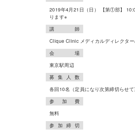
2019年4月21日（日） 【第①部】 10:0
ります※
講
師
Clique Clinic メディカルディレ
会
場
東京駅周辺
募
集
人
数
各回10名（定員になり次第締切らせ
参
加
費
無料
参
加
締
切