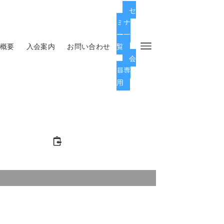
セ
ミナ
ー一
概要
入会案内
お問い合わせ
覧
会
員専
用