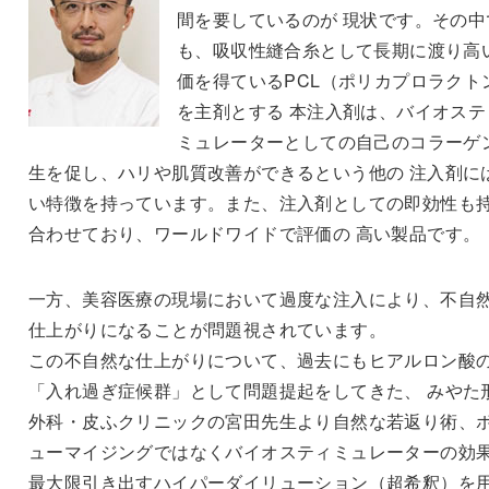
間を要しているのが 現状です。その中
も、吸収性縫合糸として長期に渡り高
価を得ているPCL（ポリカプロラクト
を主剤とする 本注入剤は、バイオステ
ミュレーターとしての自己のコラーゲ
生を促し、ハリや肌質改善ができるという他の 注入剤に
い特徴を持っています。また、注入剤としての即効性も
合わせており、ワールドワイドで評価の 高い製品です。
一方、美容医療の現場において過度な注入により、不自
仕上がりになることが問題視されています。
この不自然な仕上がりについて、過去にもヒアルロン酸
「入れ過ぎ症候群」として問題提起をしてきた、 みやた
外科・皮ふクリニックの宮田先生より自然な若返り術、
ューマイジングではなくバイオスティミュレーターの効
最大限引き出すハイパーダイリューション（超希釈）を